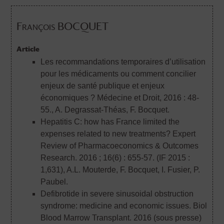
François BOCQUET
Article
Les recommandations temporaires d’utilisation
pour les médicaments ou comment concilier
enjeux de santé publique et enjeux
économiques ? Médecine et Droit, 2016 : 48-
55.
, A. Degrassat-Théas, F. Bocquet.
Hepatitis C: how has France limited the
expenses related to new treatments? Expert
Review of Pharmacoeconomics & Outcomes
Research. 2016 ; 16(6) : 655-57. (IF 2015 :
1,631)
, A.L. Mouterde, F. Bocquet, I. Fusier, P.
Paubel.
Defibrotide in severe sinusoidal obstruction
syndrome: medicine and economic issues. Biol
Blood Marrow Transplant. 2016 (sous presse)