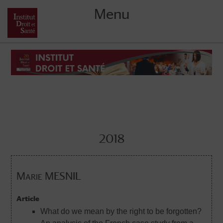
Menu
Skip
to
content
2018
Marie MESNIL
Article
What do we mean by the right to be forgotten?