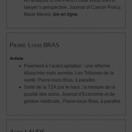
An analysis of the French case study from a
lawyer’s perspective, Journal of Cancer Policy
,
Marie Mesnil,
lire en ligne
.
Pierre-Louis BRAS
Article
Paiement à l’acte/capitation : une réforme
ébauchée mais avortée, Les Tribunes de la
santé
, Pierre-louis Bras, à paraître.
Sortir de la T2A par le haut : la mesure de la
qualité des soins, Journal d’Economie et de
gestion médicale.
, Pierre-louis Bras, à paraître.
Anne LAUDE