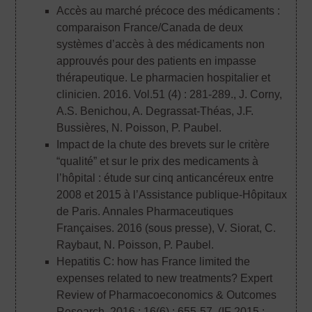
Accès au marché précoce des médicaments :
comparaison France/Canada de deux
systèmes d’accès à des médicaments non
approuvés pour des patients en impasse
thérapeutique. Le pharmacien hospitalier et
clinicien. 2016. Vol.51 (4) : 281-289.
, J. Corny,
A.S. Benichou, A. Degrassat-Théas, J.F.
Bussières, N. Poisson, P. Paubel.
Impact de la chute des brevets sur le critère
“qualité” et sur le prix des medicaments à
l’hôpital : étude sur cinq anticancéreux entre
2008 et 2015 à l’Assistance publique-Hôpitaux
de Paris. Annales Pharmaceutiques
Françaises. 2016 (sous presse)
, V. Siorat, C.
Raybaut, N. Poisson, P. Paubel.
Hepatitis C: how has France limited the
expenses related to new treatments? Expert
Review of Pharmacoeconomics & Outcomes
Research. 2016 ; 16(6) : 655-57. (IF 2015 :