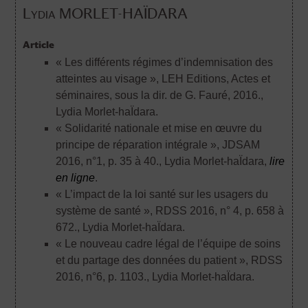
Lydia MORLET-HAÏDARA
Article
« Les différents régimes d’indemnisation des
atteintes au visage », LEH Editions, Actes et
séminaires, sous la dir. de G. Fauré, 2016.
,
Lydia Morlet-haÏdara.
« Solidarité nationale et mise en œuvre du
principe de réparation intégrale », JDSAM
2016, n°1, p. 35 à 40.
, Lydia Morlet-haÏdara,
lire
en ligne
.
« L’impact de la loi santé sur les usagers du
système de santé », RDSS 2016, n° 4, p. 658 à
672.
, Lydia Morlet-haÏdara.
« Le nouveau cadre légal de l’équipe de soins
et du partage des données du patient », RDSS
2016, n°6, p. 1103.
, Lydia Morlet-haÏdara.