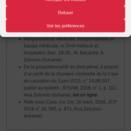
Article
Refuser
Responsabilité médicale, Principes généraux,
in Droit médical et hospitalier, fasc. 18.
, M.
Voir les préférences
Bacache, A. Zelcevic-Duhamel.
Responsabilité médicale, Responsabilité et
équipe médicale, in Droit médical et
hospitalier, fasc. 18-30.
, M. Bacache, A.
Zelcevic-Duhamel.
De la proportionnalité en droit pénal, à propos
d’un arrêt de la chambre criminelle de la Cour
de cassation du 3 juin 2015, n° 14-86.507,
publié au bulletin, JDSAM, 2016, n° 1, p. 111.
,
Ana Zelcevic-duhamel,
lire en ligne
.
Note sous Cass. civ. 1re, 16 mars. 2016, JCP
2016 n° 19, 565, p. 971
, Ana Zelcevic-
duhamel.