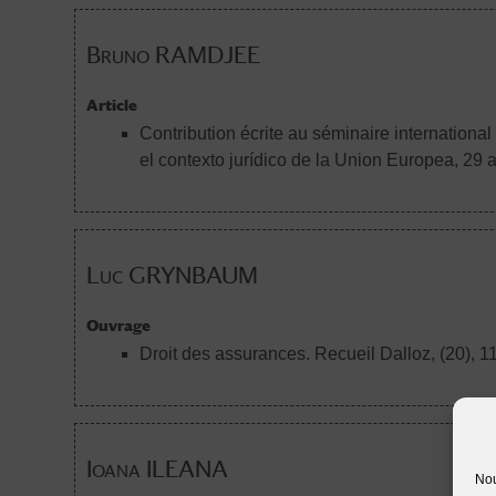
Bruno RAMDJEE
Article
Contribution écrite au séminaire internationa
el contexto jurídico de la Union Europea, 29
Luc GRYNBAUM
Ouvrage
Droit des assurances. Recueil Dalloz, (20), 1
Ioana ILEANA
Nou