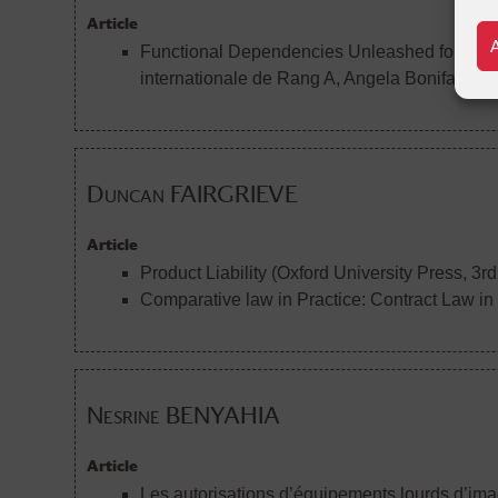
Article
Functional Dependencies Unleashed for Scal
internationale de Rang A
, Angela Bonifati, Io
Duncan FAIRGRIEVE
Article
Product Liability (Oxford University Press, 3r
Comparative law in Practice: Contract Law in 
Nesrine BENYAHIA
Article
Les autorisations d’équipements lourds d’ima