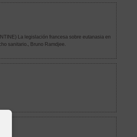
GENTINE) La legislación francesa sobre eutanasia en
ho sanitario.
, Bruno Ramdjee.