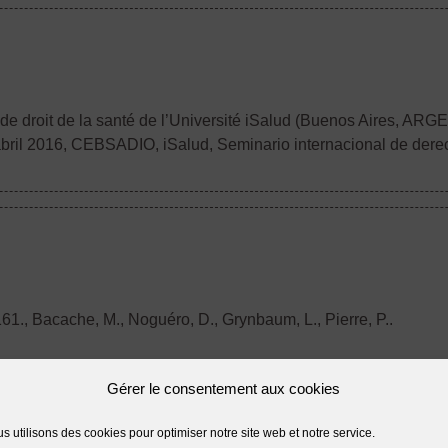
l de droit de la santé de l’Université iSalud (Buenos Aires, AR
 abril 2016, CEBSADIO, iSalud, Seminario internacional de derec
161.
, Bacache, M., Noguéro, D., Grynbaum, L., Pierre, P..
Gérer le consentement aux cookies
s utilisons des cookies pour optimiser notre site web et notre service.