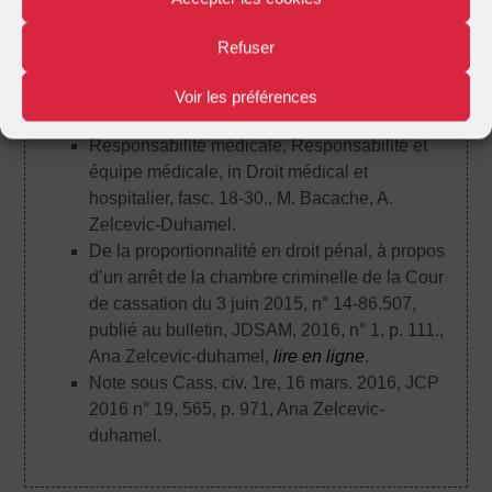
Article
Refuser
Responsabilité médicale, Principes généraux,
in Droit médical et hospitalier, fasc. 18.
, M.
Voir les préférences
Bacache, A. Zelcevic-Duhamel.
Responsabilité médicale, Responsabilité et
équipe médicale, in Droit médical et
hospitalier, fasc. 18-30.
, M. Bacache, A.
Zelcevic-Duhamel.
De la proportionnalité en droit pénal, à propos
d’un arrêt de la chambre criminelle de la Cour
de cassation du 3 juin 2015, n° 14-86.507,
publié au bulletin, JDSAM, 2016, n° 1, p. 111.
,
Ana Zelcevic-duhamel,
lire en ligne
.
Note sous Cass. civ. 1re, 16 mars. 2016, JCP
2016 n° 19, 565, p. 971
, Ana Zelcevic-
duhamel.