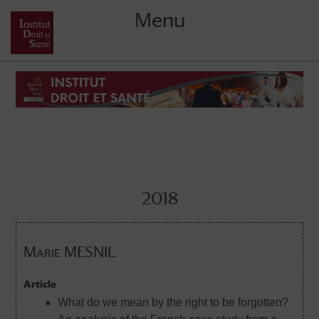
Menu
Skip
to
content
2018
Marie MESNIL
Article
What do we mean by the right to be forgotten?