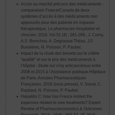
Accès au marché précoce des médicaments :
comparaison France/Canada de deux
systèmes d’accès à des médicaments non
approuvés pour des patients en impasse
thérapeutique. Le pharmacien hospitalier et
clinicien. 2016. Vol.51 (4) : 281-289.
, J. Corny,
A.S. Benichou, A. Degrassat-Théas, J.F.
Bussières, N. Poisson, P. Paubel.
Impact de la chute des brevets sur le critère
“qualité” et sur le prix des medicaments à
l’hôpital : étude sur cinq anticancéreux entre
2008 et 2015 à l’Assistance publique-Hôpitaux
de Paris. Annales Pharmaceutiques
Françaises. 2016 (sous presse)
, V. Siorat, C.
Raybaut, N. Poisson, P. Paubel.
Hepatitis C: how has France limited the
expenses related to new treatments? Expert
Review of Pharmacoeconomics & Outcomes
Research. 2016 ; 16(6) : 655-57. (IF 2015 :