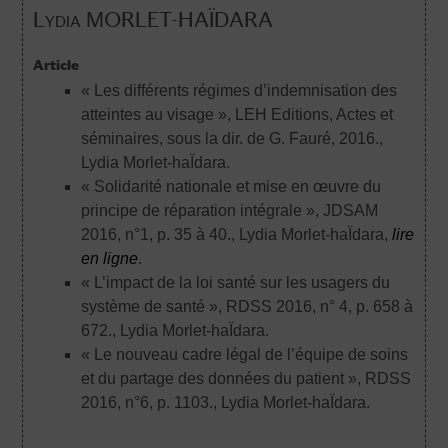
Lydia MORLET-HAÏDARA
Article
« Les différents régimes d’indemnisation des
atteintes au visage », LEH Editions, Actes et
séminaires, sous la dir. de G. Fauré, 2016.
,
Lydia Morlet-haÏdara.
« Solidarité nationale et mise en œuvre du
principe de réparation intégrale », JDSAM
2016, n°1, p. 35 à 40.
, Lydia Morlet-haÏdara,
lire
en ligne
.
« L’impact de la loi santé sur les usagers du
système de santé », RDSS 2016, n° 4, p. 658 à
672.
, Lydia Morlet-haÏdara.
« Le nouveau cadre légal de l’équipe de soins
et du partage des données du patient », RDSS
2016, n°6, p. 1103.
, Lydia Morlet-haÏdara.