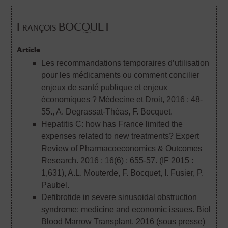
François BOCQUET
Article
Les recommandations temporaires d’utilisation
pour les médicaments ou comment concilier
enjeux de santé publique et enjeux
économiques ? Médecine et Droit, 2016 : 48-
55.
, A. Degrassat-Théas, F. Bocquet.
Hepatitis C: how has France limited the
expenses related to new treatments? Expert
Review of Pharmacoeconomics & Outcomes
Research. 2016 ; 16(6) : 655-57. (IF 2015 :
1,631)
, A.L. Mouterde, F. Bocquet, I. Fusier, P.
Paubel.
Defibrotide in severe sinusoidal obstruction
syndrome: medicine and economic issues. Biol
Blood Marrow Transplant. 2016 (sous presse)