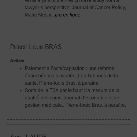
An analysis of the French case study from a
lawyer’s perspective, Journal of Cancer Policy
,
Marie Mesnil,
lire en ligne
.
Pierre-Louis BRAS
Article
Paiement à l’acte/capitation : une réforme
ébauchée mais avortée, Les Tribunes de la
santé
, Pierre-louis Bras, à paraître.
Sortir de la T2A par le haut : la mesure de la
qualité des soins, Journal d’Economie et de
gestion médicale.
, Pierre-louis Bras, à paraître.
Anne LAUDE