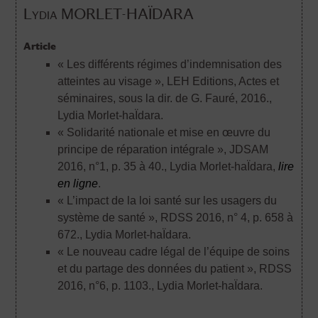
Lydia MORLET-HAÏDARA
Article
« Les différents régimes d’indemnisation des
atteintes au visage », LEH Editions, Actes et
séminaires, sous la dir. de G. Fauré, 2016.
,
Lydia Morlet-haÏdara.
« Solidarité nationale et mise en œuvre du
principe de réparation intégrale », JDSAM
2016, n°1, p. 35 à 40.
, Lydia Morlet-haÏdara,
lire
en ligne
.
« L’impact de la loi santé sur les usagers du
système de santé », RDSS 2016, n° 4, p. 658 à
672.
, Lydia Morlet-haÏdara.
« Le nouveau cadre légal de l’équipe de soins
et du partage des données du patient », RDSS
2016, n°6, p. 1103.
, Lydia Morlet-haÏdara.