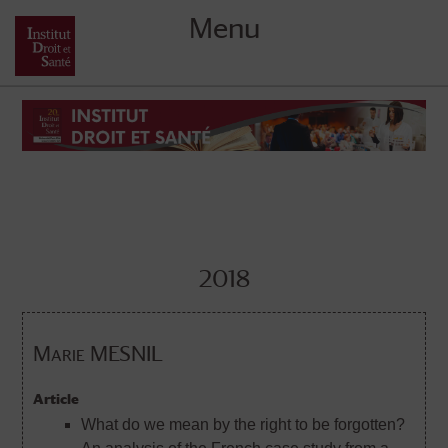
Menu
Skip
to
content
2018
Marie MESNIL
Article
What do we mean by the right to be forgotten?