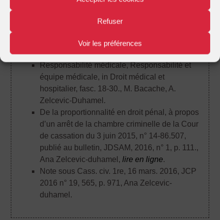
Article
Refuser
Responsabilité médicale, Principes généraux,
in Droit médical et hospitalier, fasc. 18.
, M.
Voir les préférences
Bacache, A. Zelcevic-Duhamel.
Responsabilité médicale, Responsabilité et
équipe médicale, in Droit médical et
hospitalier, fasc. 18-30.
, M. Bacache, A.
Zelcevic-Duhamel.
De la proportionnalité en droit pénal, à propos
d’un arrêt de la chambre criminelle de la Cour
de cassation du 3 juin 2015, n° 14-86.507,
publié au bulletin, JDSAM, 2016, n° 1, p. 111.
,
Ana Zelcevic-duhamel,
lire en ligne
.
Note sous Cass. civ. 1re, 16 mars. 2016, JCP
2016 n° 19, 565, p. 971
, Ana Zelcevic-
duhamel.