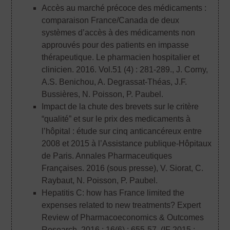
Accès au marché précoce des médicaments :
comparaison France/Canada de deux
systèmes d’accès à des médicaments non
approuvés pour des patients en impasse
thérapeutique. Le pharmacien hospitalier et
clinicien. 2016. Vol.51 (4) : 281-289.
, J. Corny,
A.S. Benichou, A. Degrassat-Théas, J.F.
Bussières, N. Poisson, P. Paubel.
Impact de la chute des brevets sur le critère
“qualité” et sur le prix des medicaments à
l’hôpital : étude sur cinq anticancéreux entre
2008 et 2015 à l’Assistance publique-Hôpitaux
de Paris. Annales Pharmaceutiques
Françaises. 2016 (sous presse)
, V. Siorat, C.
Raybaut, N. Poisson, P. Paubel.
Hepatitis C: how has France limited the
expenses related to new treatments? Expert
Review of Pharmacoeconomics & Outcomes
Research. 2016 ; 16(6) : 655-57. (IF 2015 :