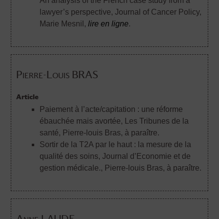
An analysis of the French case study from a
lawyer’s perspective, Journal of Cancer Policy
,
Marie Mesnil,
lire en ligne
.
Pierre-Louis BRAS
Article
Paiement à l’acte/capitation : une réforme
ébauchée mais avortée, Les Tribunes de la
santé
, Pierre-louis Bras, à paraître.
Sortir de la T2A par le haut : la mesure de la
qualité des soins, Journal d’Economie et de
gestion médicale.
, Pierre-louis Bras, à paraître.
Anne LAUDE