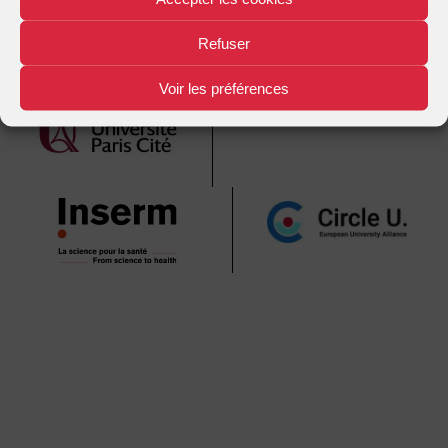
publications
Refuser
Mentions légales
Plan d'accès
Nous contacter
|
|
Voir les préférences