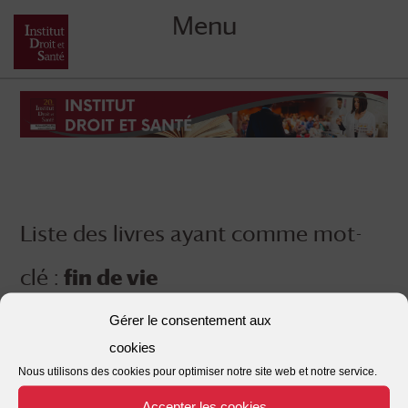
Menu
Skip
to
content
Liste des livres ayant comme mot-
clé :
fin de vie
Gérer le consentement aux
1
2
3
Suivant
Pagination
cookies
Nous utilisons des cookies pour optimiser notre site web et notre service.
des
Accepter les cookies