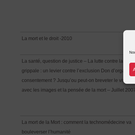
La mort et le droit -2010
Nou
La santé, question de justice – La lutte contre la pa
grippale : un levier contre l’exclusion Don d’organe : 
consentement ? Jusqu’ou peut-on breveter le vivant ?
avec les images et la pensée de la mort – Juillet 200
La mort de la Mort : comment la technomédecine va
bouleverser l’humanité