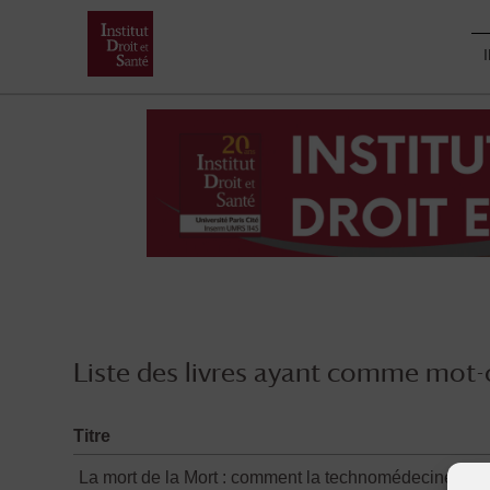
Skip
to
content
Liste des livres ayant comme mot-c
Titre
La mort de la Mort : comment la technomédecine va