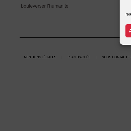
bouleverser l’humanité
Nou
Mentions légales
Plan d'accès
Nous contacte
|
|