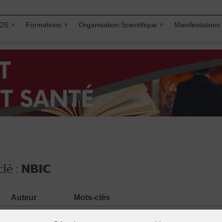
IDS
Formations
Organisation Scientifique
Manifestations
lé :
NBIC
Auteur
Mots-clés
ALEXANDRE
Bio
,
biopolitique
,
cognitives
,
mort
,
NBIC
,