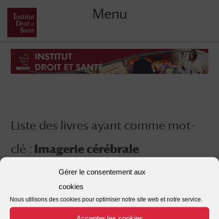
Menu
Skip
to
content
Liste des livres ayant comme mot-
clé :
Imagerie cérébrale
Gérer le consentement aux
cookies
Nous utilisons des cookies pour optimiser notre site web et notre service.
Accepter les cookies