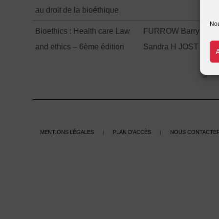
au droit de la bioéthique
Nou
Bioethics : Health care Law
FURROW Barry R. 
and ethics – 6ème édition
Sandra H JOST Timo
Mentions légales
Plan d'accès
Nous contacte
|
|