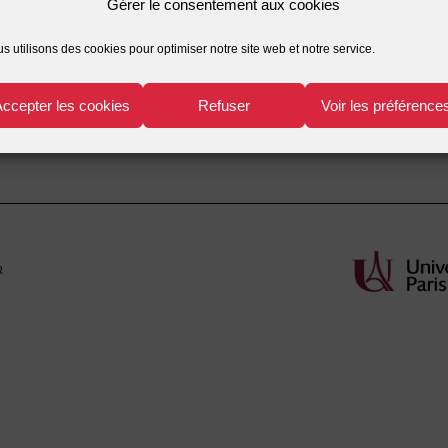
Gérer le consentement aux cookies
juridiques
,
recherche bi
s utilisons des cookies pour optimiser notre site web et notre service.
GREANEY Thomas L. JOHNSON
assurance maladie
,
bioé
thy S. SCHWARTZ Robert L.
procréation génétique
,
r
Accepter les cookies
Refuser
Voir les préférence
r