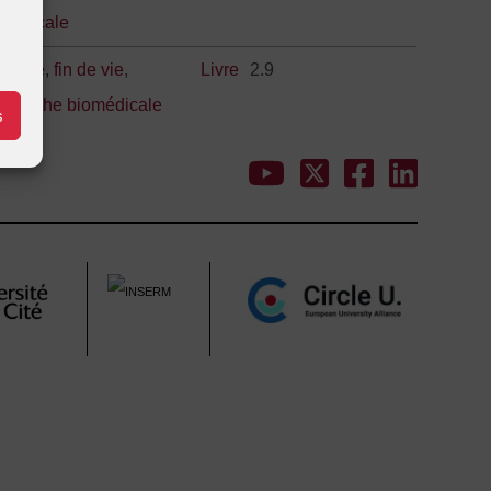
omédicale
thique
,
fin de vie
,
Livre
2.9
echerche biomédicale
s