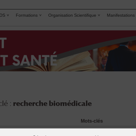
IDS
Formations
Organisation Scientifique
Manifestations
lé :
recherche biomédicale
Mots-clés
bio politique
,
bioéthique