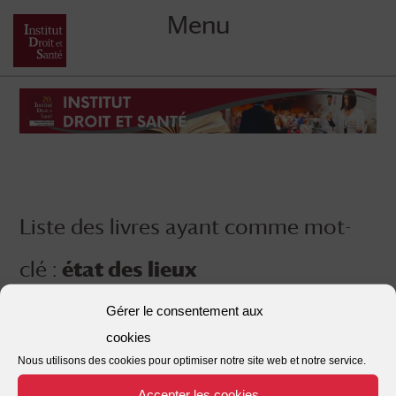
Menu
Skip
to
content
Liste des livres ayant comme mot-
clé :
état des lieux
Gérer le consentement aux
cookies
Nous utilisons des cookies pour optimiser notre site web et notre service.
Accepter les cookies