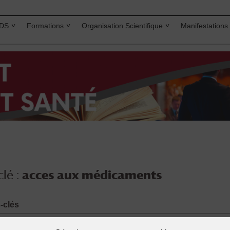
IDS
Formations
Organisation Scientifique
Manifestations
lé :
acces aux médicaments
-clés
es aux médicaments
,
état des lieux
,
inégalité
,
maladie infectieur