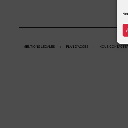
Nou
Mentions légales
Plan d'accès
Nous contacte
|
|