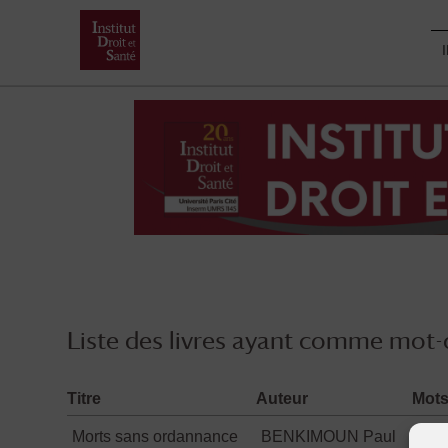
Skip
to
content
Liste des livres ayant comme mot-c
Titre
Auteur
Mots
Morts sans ordannance
BENKIMOUN Paul
acc