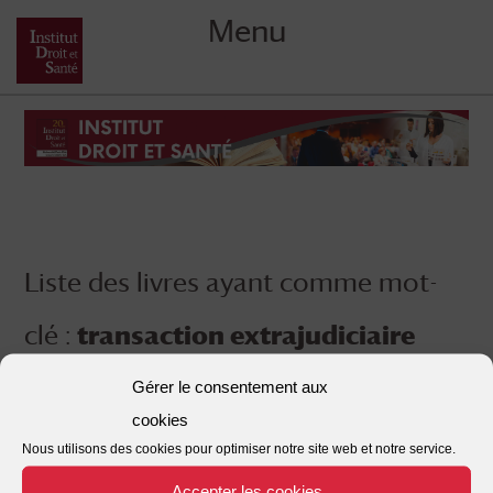
Menu
Skip
to
content
Liste des livres ayant comme mot-
clé :
transaction extrajudiciaire
Gérer le consentement aux
cookies
Nous utilisons des cookies pour optimiser notre site web et notre service.
Accepter les cookies