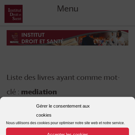
Menu
Skip
to
content
Liste des livres ayant comme mot-
clé :
mediation
Gérer le consentement aux
cookies
Nous utilisons des cookies pour optimiser notre site web et notre service.
Accepter les cookies