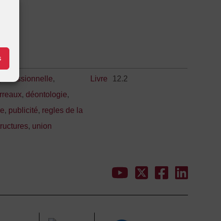
s
 professionnelle
,
Livre
12.2
arreaux
,
déontologie
,
re
,
publicité
,
regles de la
tructures
,
union