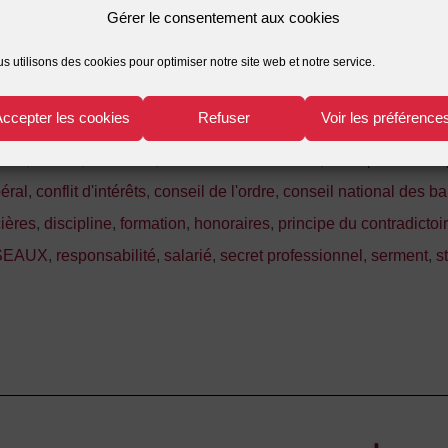
Gérer le consentement aux cookies
s utilisons des cookies pour optimiser notre site web et notre service.
Accepter les cookies
Refuser
Voir les préférence
elle
,
avocat
,
batonnier
,
bureaux sescondaires
,
champ d'activité
béral
,
conflit d'intérêts
,
conseil de l'ordre
,
conseil national des b
cières
,
discipline
,
formation
,
honoraires
,
principe du contradictoi
SEAUX
,
responsabilité
,
salarié
,
secret professionnel
,
serment
,
s