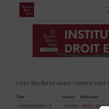
Skip
to
content
Liste des livres ayant comme mot-c
Titre
Auteur
Mots-clés
COMPRENDRE LE
HEUDIN
DEEP
,
LEARN