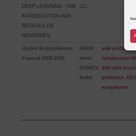
DEEP LEARNING : UNE
J.C.
INTRODUCTION AUX
Nou
RESEAUX DE
NEURONES
Regles de la profession
ADER
aide juridictionn
d’avocat 2008-2009
Henri
collaborateur li
DAMIEN
difficultés finan
André
profession
,
RE
européenne