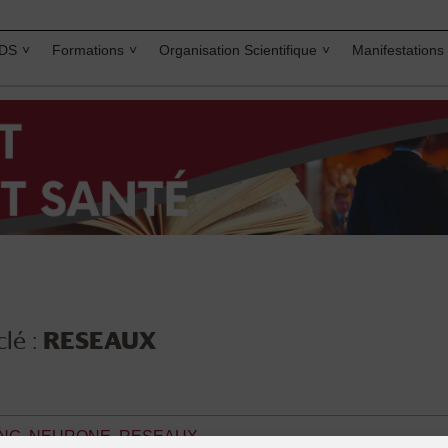
IDS
Formations
Organisation Scientifique
Manifestations
lé :
RESEAUX
ING
,
NEURONE
,
RESEAUX