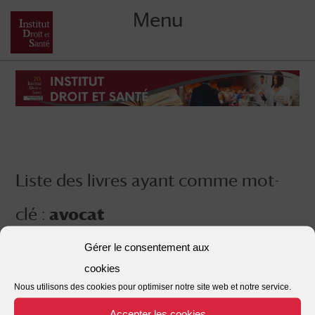
Menu
Skip
to
content
Liste des livres ayant comme mot-
clé :
avocat
Gérer le consentement aux
cookies
Nous utilisons des cookies pour optimiser notre site web et notre service.
Accepter les cookies