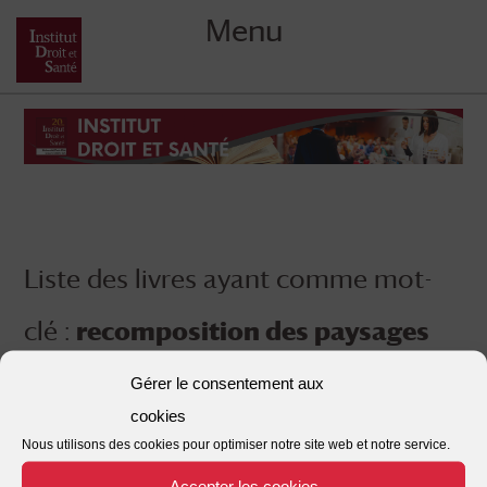
Menu
Skip
to
content
Liste des livres ayant comme mot-
clé :
recomposition des paysages
juridiques nationaux et
Gérer le consentement aux
cookies
internationaux
Nous utilisons des cookies pour optimiser notre site web et notre service.
Accepter les cookies