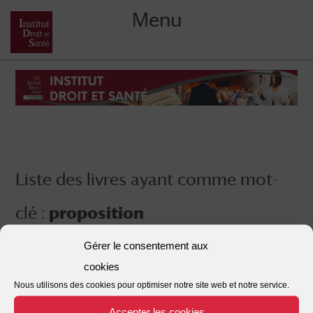
Menu
Skip
to
content
Liste des livres ayant comme mot-
clé :
proposition
Gérer le consentement aux
cookies
Nous utilisons des cookies pour optimiser notre site web et notre service.
Accepter les cookies