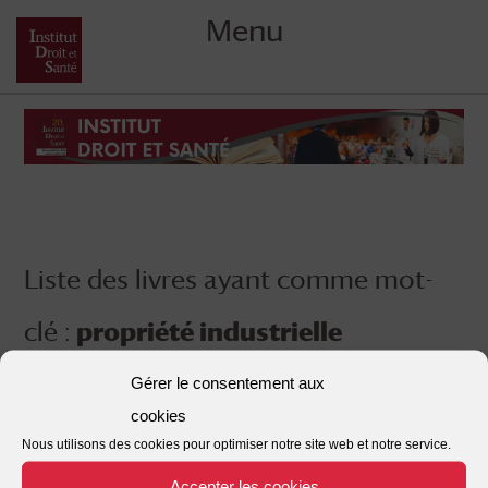
Menu
Skip
to
content
Liste des livres ayant comme mot-
clé :
propriété industrielle
Gérer le consentement aux
cookies
Nous utilisons des cookies pour optimiser notre site web et notre service.
Accepter les cookies