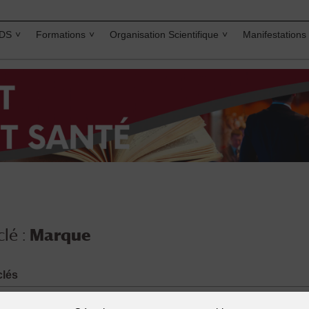
IDS
Formations
Organisation Scientifique
Manifestations
lé :
Marque
clés
 de données
,
brevet
,
dessins et modèles
,
droit d'auteur
,
Droit d