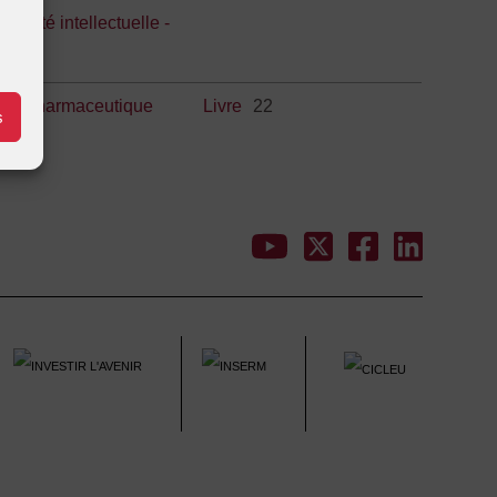
opriété intellectuelle -
ico-pharmaceutique
Livre
22
s