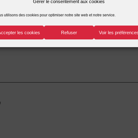
Gérer le consentement aux cookies
été intellectuelle
,
droits voisins
,
Le droit des brevets
,
Marque
,
Pr
s utilisons des cookies pour optimiser notre site web et notre service.
trielle - commerciale
t
,
Marque
,
produits de santé
,
propriété industrielle
,
Univers méd
Accepter les cookies
Refuser
Voir les préférence
r