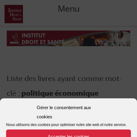
Menu
Skip
to
content
Liste des livres ayant comme mot-
clé :
politique économique
Gérer le consentement aux
cookies
Nous utilisons des cookies pour optimiser notre site web et notre service.
Accepter les cookies