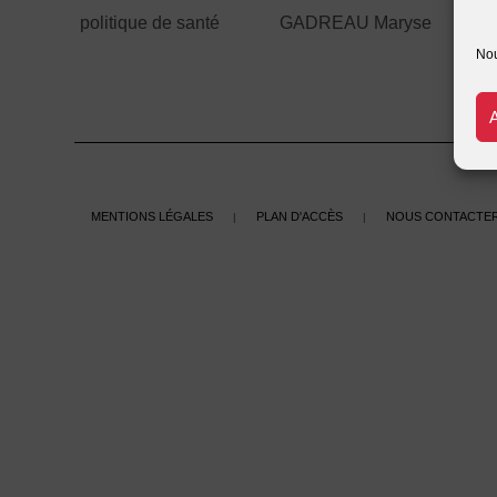
politique de santé
GADREAU Maryse
Nou
Mentions légales
Plan d'accès
Nous contacte
|
|