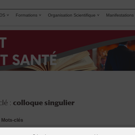
IDS
Formations
Organisation Scientifique
Manifestations
lé :
colloque singulier
Mots-clés
colloque singulier
,
coordination patient
,
Ethique médicale
,
mé