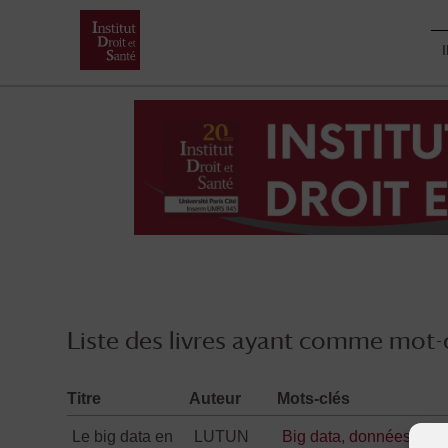
Skip
to
content
Liste des livres ayant comme mot-c
Titre
Auteur
Mots-clés
Le big data en
LUTUN
Big data
,
données de s