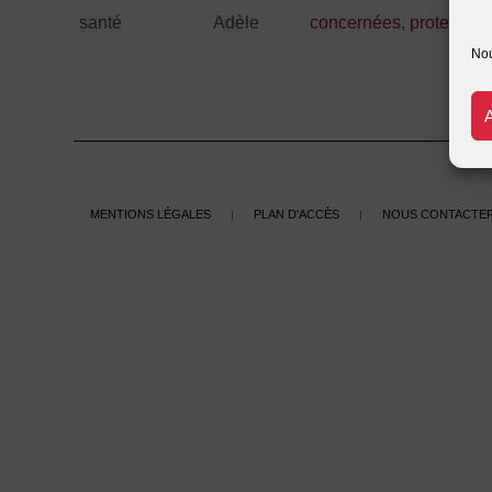
santé
Adèle
concernées
,
protectio
Nou
Mentions légales
Plan d'accès
Nous contacte
|
|