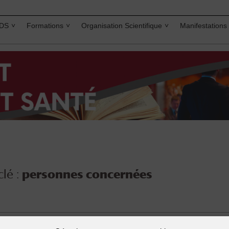
IDS
Formations
Organisation Scientifique
Manifestations
lé :
personnes concernées
anté
,
Données massives
,
droit des données à caractère person