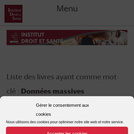
Menu
Skip
to
content
Liste des livres ayant comme mot-
clé :
Données massives
Gérer le consentement aux
cookies
Nous utilisons des cookies pour optimiser notre site web et notre service.
Accepter les cookies