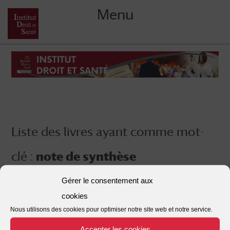
Menu
Skip
to
content
Liste des livres ayant comme mot-
clé :
note de synthèse
Gérer le consentement aux
cookies
Nous utilisons des cookies pour optimiser notre site web et notre service.
Accepter les cookies