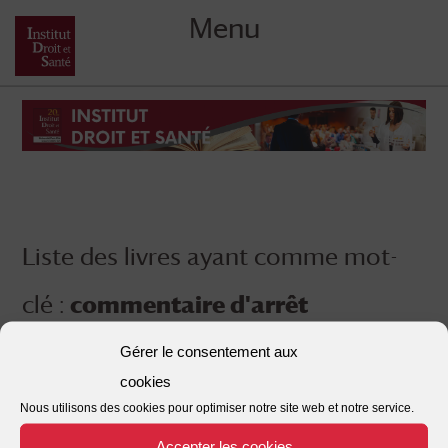
Menu
Skip
to
content
Liste des livres ayant comme mot-
clé :
commentaire d'arrêt
Gérer le consentement aux
cookies
Nous utilisons des cookies pour optimiser notre site web et notre service.
Accepter les cookies