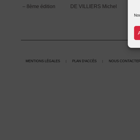
– 8ème édition
DE VILLIERS Michel
F
Nou
Mentions légales
Plan d'accès
Nous contacte
|
|