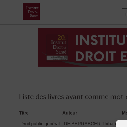
Skip
to
content
Liste des livres ayant comme mot-c
Titre
Auteur
Mo
Droit public général
DE BERRABGER Thibaut
C