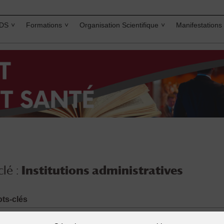
IDS
Formations
Organisation Scientifique
Manifestations
lé :
Institutions administratives
ts-clés
oncours de la fonction publique
,
Droit administratif
,
Droit consti