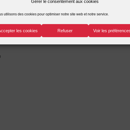
Gérer le consentement aux cookies
inances publiques
,
fonction publique
,
Institutions administrative
s utilisons des cookies pour optimiser notre site web et notre service.
Accepter les cookies
Refuser
Voir les préférence
r