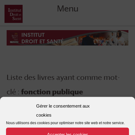
Menu
Skip
to
content
Liste des livres ayant comme mot-
clé :
fonction publique
Gérer le consentement aux
cookies
Nous utilisons des cookies pour optimiser notre site web et notre service.
Accepter les cookies