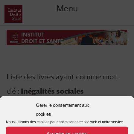
Menu
Skip
to
content
Liste des livres ayant comme mot-
clé :
Inégalités sociales
Gérer le consentement aux
cookies
Nous utilisons des cookies pour optimiser notre site web et notre service.
Accepter les cookies