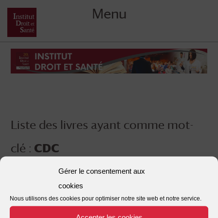
Menu
Skip
to
content
Liste des livres ayant comme mot-
clé :
CDC
Gérer le consentement aux
cookies
Nous utilisons des cookies pour optimiser notre site web et notre service.
Accepter les cookies