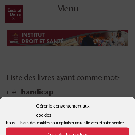
Menu
Skip
to
content
Liste des livres ayant comme mot-
clé :
handicap
Gérer le consentement aux
cookies
Nous utilisons des cookies pour optimiser notre site web et notre service.
Accepter les cookies