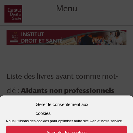
Menu
Skip
to
content
Liste des livres ayant comme mot-
clé :
Aidants non professionnels
Gérer le consentement aux
cookies
Nous utilisons des cookies pour optimiser notre site web et notre service.
Accepter les cookies