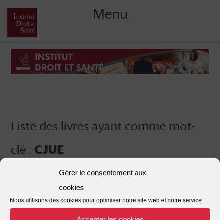
Menu
Skip
to
content
Liste des livres ayant comme mot-
clé :
CJUE
Gérer le consentement aux
cookies
Nous utilisons des cookies pour optimiser notre site web et notre service.
Accepter les cookies