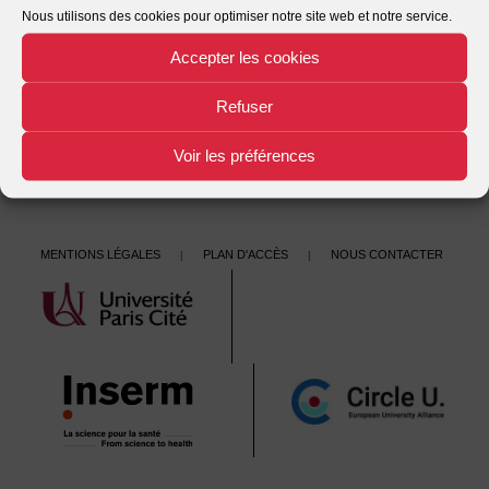
Nous utilisons des cookies pour optimiser notre site web et notre service.
This entry was posted in . Bookmark the
.
Accepter les cookies
←
Droit hospitalier – édition 2008
Post
Traité de finances publiques hospitalières – édition 2011
→
Refuser
navigation
Voir les préférences
Mentions légales
Plan d'accès
Nous contacter
|
|