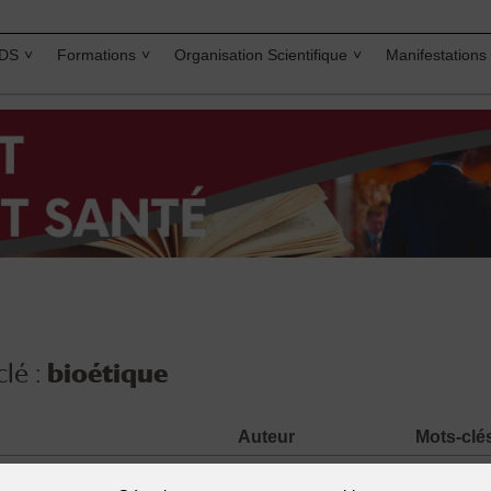
IDS
Formations
Organisation Scientifique
Manifestations
lé :
bioétique
Auteur
Mots-clé
PIRNAY Philippe
bioétiqu