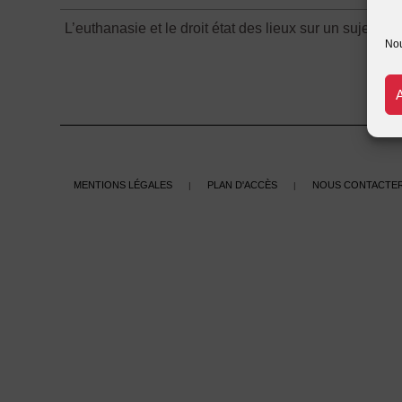
L’euthanasie et le droit état des lieux sur un sujet m
Nou
Mentions légales
Plan d'accès
Nous contacte
|
|