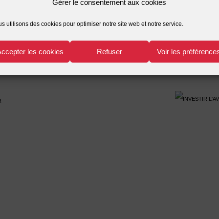
Gérer le consentement aux cookies
édiatisé – 2ème édition 2006
LEGROS Bérengère
bioétiqu
s utilisons des cookies pour optimiser notre site web et notre service.
Accepter les cookies
Refuser
Voir les préférence
r