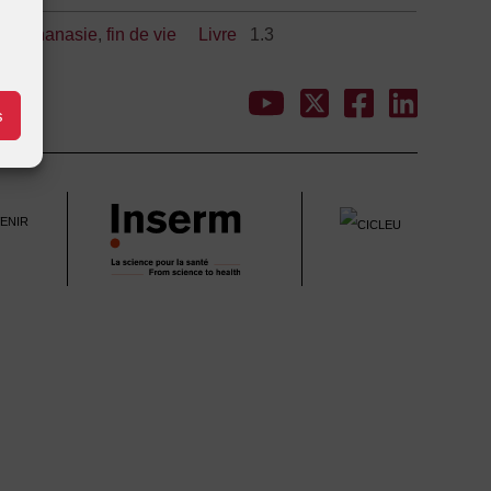
e
,
euthanasie
,
fin de vie
Livre
1.3
s