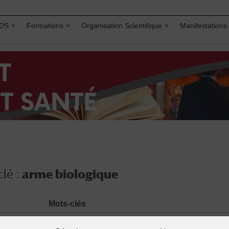
IDS
Formations
Organisation Scientifique
Manifestations
lé :
arme biologique
Mots-clés
 Dominique
anthrax
,
arme biologique
,
bioterrorisme
,
controle