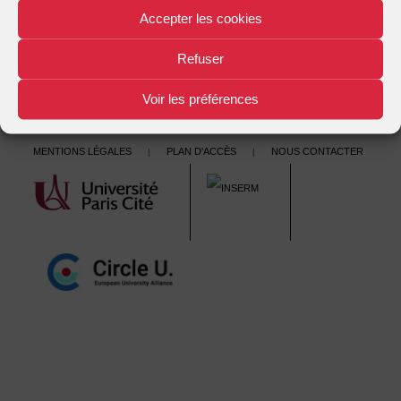
navigation
Accepter les cookies
millions de blessés, 19000 décès. Que fait-on ? 2008
→
Refuser
Voir les préférences
Mentions légales
Plan d'accès
Nous contacter
|
|