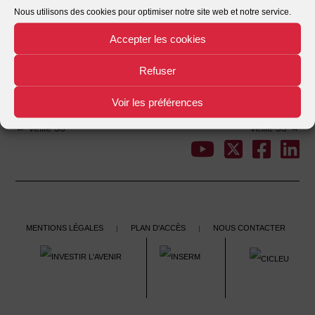
Nous utilisons des cookies pour optimiser notre site web et notre service.
Date de création
23/11/2021
Accepter les cookies
Dernière mise à jour
23/11/2021
Refuser
Veille 54
This entry was posted in . Bookmark the
.
Voir les préférences
←
Veille 53
Veille 55
→
Post
navigation
Mentions légales
Plan d'accès
Nous contacter
|
|