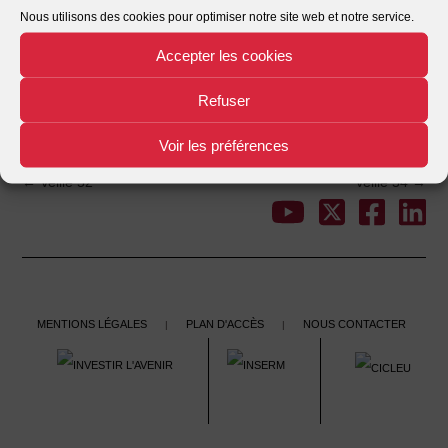
Nous utilisons des cookies pour optimiser notre site web et notre service.
Date de création
23/11/2021
Accepter les cookies
Dernière mise à jour
23/11/2021
Refuser
Veille 53
This entry was posted in . Bookmark the
.
Voir les préférences
←
Veille 52
Veille 54
→
Post
navigation
Mentions légales
Plan d'accès
Nous contacter
|
|