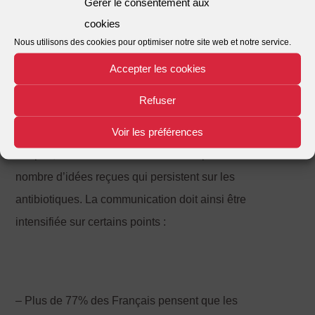
Gérer le consentement aux
cookies
Une prévention qui passe par la sensibilisation aux
Nous utilisons des cookies pour optimiser notre site web et notre service.
bonnes pratiques à adopter
Accepter les cookies
Refuser
Voir les préférences
Afin de sensibiliser les citoyens aux bonnes pratiques à
adopter, il convient tout d’abord de dépasser un certain
nombre d’idées reçues qui persistent sur les
antibiotiques. La communication doit ainsi être
intensifiée sur certains points :
– Plus de 77% des Français pensent que les