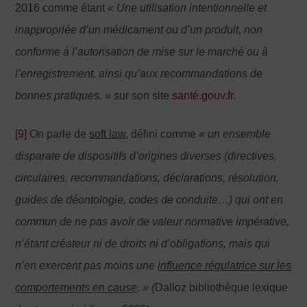
2016 comme étant
« Une utilisation intentionnelle et
inappropriée d
’
un médicament ou d
’
un produit, non
conforme à l
’
autorisation de mise sur le marché ou à
l
’
enregistrement, ainsi qu
’
aux recommandations de
bonnes pratiques. »
sur son site
santé.gouv.fr
.
[9]
On parle de
soft law
, défini comme
« un ensemble
disparate de dispositifs d
’
origines diverses (directives,
circulaires, recommandations, déclarations, résolution,
guides de déontologie, codes de conduite…) qui ont en
commun de ne pas avoir de valeur normative impérative,
n’étant créateur ni de droits ni d
’
obligations, mais qui
n
’
en exercent pas moins une
influence régulatrice sur les
comportements en cause
. »
(
Dalloz bibliothèque lexique