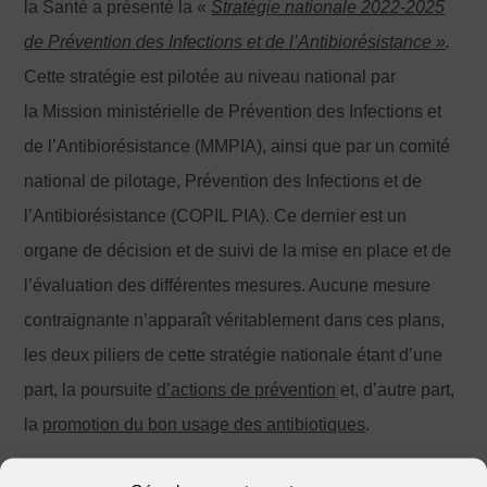
la Santé a présenté la «
Stratégie nationale 2022-2025
de Prévention des Infections et de l
’Antibiorésistance »
.
Cette stratégie est pilotée au niveau national par
la Mission ministérielle de Prévention des Infections et
de l’Antibiorésistance (MMPIA), ainsi que par un comité
national de pilotage, Prévention des Infections et de
l’Antibiorésistance (COPIL PIA). Ce dernier est un
organe de décision et de suivi de la mise en place et de
l’évaluation des différentes mesures. Aucune mesure
contraignante n’apparaît véritablement dans ces plans,
les deux piliers de cette stratégie nationale étant d’une
part, la poursuite
d
’actions de prévention
et, d’autre part,
la
promotion du bon usage des antibiotiques
.