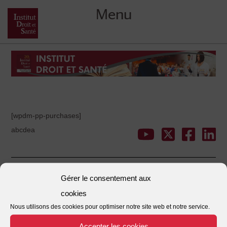
Menu
Skip
to
content
[wpdm-pp-purchases]
abcdea
Gérer le consentement aux
Mentions légales
Plan d'accès
Nous contacter
|
|
cookies
Nous utilisons des cookies pour optimiser notre site web et notre service.
Accepter les cookies