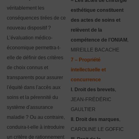
– Les actes de chirurgie
véritablement les
esthétique constituent
conséquences tirées de ce
des actes de soins et
nouveau dispositif ?
relèvent de la
L’évaluation médico-
compétence de l’ONIAM
,
économique permettra-t-
MIREILLE BACACHE
elle de définir des critères
7 – Propriété
de choix connus et
intellectuelle et
transparents pour assurer
concurrence
l'équité dans l'accès aux
I. Droit des brevets
,
soins et la pérennité du
JEAN-FRÉDÉRIC
système d'assurance
GAULTIER
maladie ? Ou au contraire,
II. Droit des marques
,
conduira-t-elle à introduire
CAROLINE LE GOFFIC
un critère de rationnement