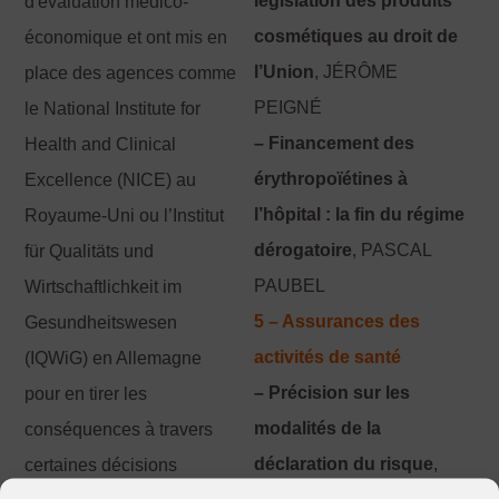
législation des produits
d'évaluation médico-
cosmétiques au droit de
économique et ont mis en
l’Union
, JÉRÔME
place des agences comme
PEIGNÉ
le National Institute for
– Financement des
Health and Clinical
érythropoïétines à
Excellence (NICE) au
l’hôpital : la fin du régime
Royaume-Uni ou l’Institut
dérogatoire
, PASCAL
für Qualitäts und
PAUBEL
Wirtschaftlichkeit im
5 – Assurances des
Gesundheitswesen
activités de santé
(IQWiG) en Allemagne
– Précision sur les
pour en tirer les
modalités de la
conséquences à travers
déclaration du risque
,
certaines décisions