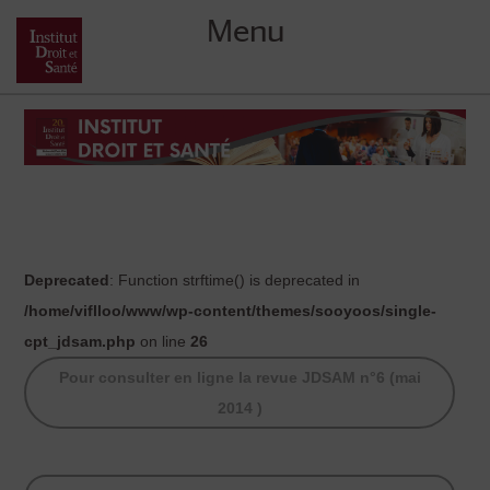
Menu
Skip
to
content
Deprecated
: Function strftime() is deprecated in
/home/viflloo/www/wp-content/themes/sooyoos/single-
cpt_jdsam.php
on line
26
Pour consulter en ligne la revue JDSAM n°6 (mai
2014 )