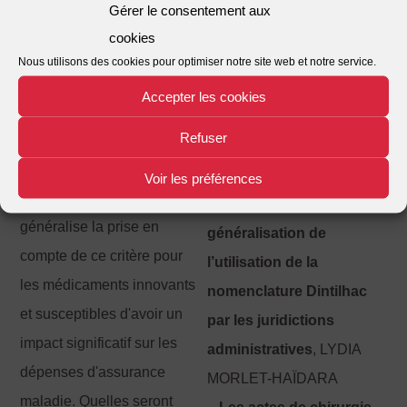
DAVID NOGUÉRO
d'allocation des ressources
Gérer le consentement aux
6 – Responsabilité et
sociales.
cookies
indemnisation
Nous utilisons des cookies pour optimiser notre site web et notre service.
La disposition introduite
– L’obligation
Accepter les cookies
dans le code de la sécurité
d’information : un nouvel
Refuser
sociale par la loi de
équilibre
, SYLVIE
financement de la sécurité
WELSCH
Voir les préférences
sociale pour 2012
– Un nouveau pas vers la
généralise la prise en
généralisation de
compte de ce critère pour
l’utilisation de la
les médicaments innovants
nomenclature Dintilhac
et susceptibles d'avoir un
par les juridictions
impact significatif sur les
administratives
, LYDIA
dépenses d'assurance
MORLET-HAÏDARA
maladie. Quelles seront