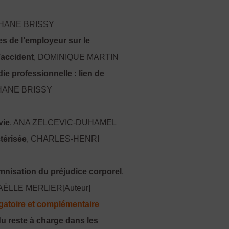
PHANE BRISSY
es de l’employeur sur le
’accident
, DOMINIQUE MARTIN
ie professionnelle : lien de
HANE BRISSY
vie
, ANA ZELCEVIC-DUHAMEL
ctérisée
, CHARLES-HENRI
emnisation du préjudice corporel
,
LLE MERLIER[Auteur]
gatoire et complémentaire
du reste à charge dans les