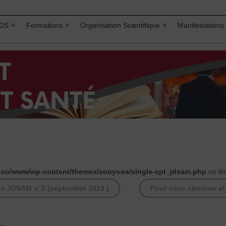
IDS
Formations
Organisation Scientifique
Manifestations
lloo/www/wp-content/themes/sooyoos/single-cpt_jdsam.php
on li
vue JDSAM n°2 (septembre 2013 )
Pour vous abonner et r