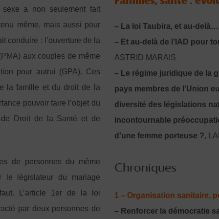
Familles, santé : évo
sexe a non seulement fait
ontenu même, mais aussi pour
– La loi Taubira, et au-delà…
it conduire : l’ouverture de la
– Et au-delà de l’IAD pour to
e (PMA) aux couples de même
ASTRID MARAIS
ation pour autrui (GPA). Ces
– Le régime juridique de la 
 la famille et du droit de la
pays membres de l'Union eu
tance pouvoir faire l’objet du
diversité des législations n
de Droit de la Santé et de
incontournable préoccupatio
d'une femme porteuse ?
, L
ples de personnes du même
Chroniques
r le législateur du mariage
faut. L’article 1er de la loi
1 – Organisation sanitaire, p
racté par deux personnes de
– Renforcer la démocratie san