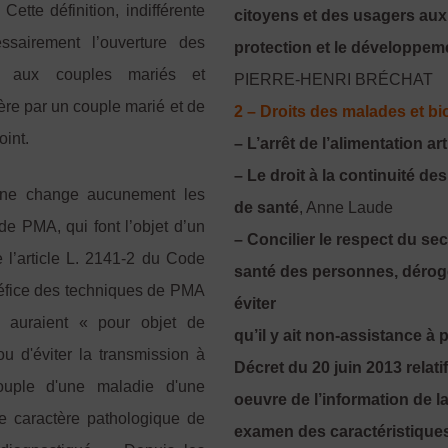
ette définition, indifférente
citoyens et des usagers aux 
sairement l’ouverture des
protection et le développem
és aux couples mariés et
PIERRE-HENRI BRÉCHAT
re par un couple marié et de
2 – Droits des malades et bi
oint.
– L’arrêt de l’alimentation art
– Le droit à la continuité de
3 ne change aucunement les
de santé
, Anne Laude
e PMA, qui font l’objet d’un
– Concilier le respect du sec
e l’article L. 2141-2 du Code
santé des personnes, déroger
néfice des techniques de PMA
éviter
 auraient « pour objet de
qu’il y ait non-assistance à
 ou d'éviter la transmission à
Décret du 20 juin 2013 relat
uple d'une maladie d'une
oeuvre de l’information de l
 le caractère pathologique de
examen des caractéristiques