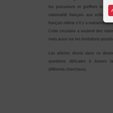
les procureurs et greffiers en chef
nationalité français aux enfants 
français même s’il y a vraisemblab
Cette circulaire a soulevé des inter
mais aussi sur les évolutions possibl
Les articles réunis dans ce dossi
questions délicates à travers l
différents chercheurs.