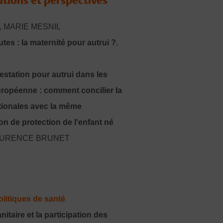
lutions et perspectives
, MARIE MESNIL
utes : la maternité pour autrui ?
,
gestation pour autrui dans les
ropéenne : comment concilier la
ationales avec la même
n de protection de l'enfant né
AURENCE BRUNET
olitiques de santé
itaire et la participation des