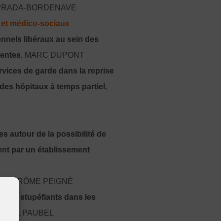
 PRADA-BORDENAVE
 et médico-sociaux
onnels libéraux au sein des
centes
, MARC DUPONT
rvices de garde dans la reprise
des hôpitaux à temps partiel
,
es autour de la possibilité de
nt par un établissement
MM
, JÉRÔME PEIGNÉ
n des stupéfiants dans les
ASCAL PAUBEL