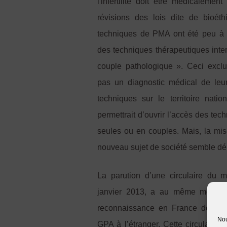
l'infertilité doit être médicalemen
révisions des lois dite de bioét
techniques de PMA ont été peu à
des techniques thérapeutiques inte
couple pathologique ». Ceci exclu
pas un diagnostic médical de leur 
techniques sur le territoire nati
permettrait d’ouvrir l’accès des t
seules ou en couples. Mais, la mis
nouveau sujet de société semble dél
La parution d’une circulaire du m
janvier 2013, a au même moment 
reconnaissance en France de l’éta
Nou
GPA à l’étranger. Cette circulaire d