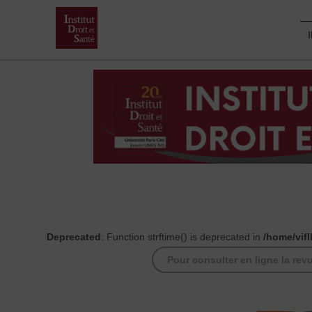
Skip
to
content
Deprecated
: Function strftime() is deprecated in
/home/vif
Pour consulter en ligne la re