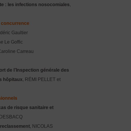
te : les infections nosocomiales
,
et concurrence
déric Gaultier
ne Le Goffic
Caroline Carreau
ort de l’Inspection générale des
es hôpitaux
, RÉMI PELLET et
sionnels
as de risque sanitaire et
 DESBACQ
e reclassement
, NICOLAS