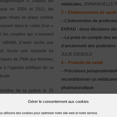
t diagnostiqué ». Depuis les
médicales.
, EMMANUELLE
hique en 2004 et 2011, les
3 – Etablissements de santé
 peu mises en place comme
– L’intervention de professi
rvenant dans le cadre d’un «
EHPAD : deux décisions ré
t les couples qui n’auraient
– La prise en compte des se
stérilité, d’avoir accès aux
d’ancienneté des praticiens 
onal. Seule une nouvelle loi
JULIE DIEBOLD
echniques de PMA aux femmes,
4 – Produits de santé
e à l’agenda politique de ce
– Précisions jurisprudentiell
icate.
reconditionner un médicame
pharmaceutique
inistère de la justice le 25
autre que le titulaire de l’A
relancé la question de la
Gérer le consentement aux cookies
– La nouvelle réglementatio
t civil des enfants nés par
établissements de santé
, P
s utilisons des cookies pour optimiser notre site web et notre service.
’application immédiate invite