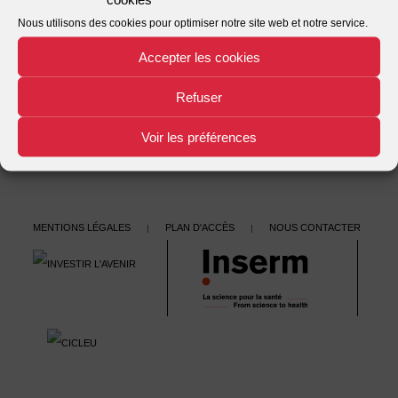
Roynier
, sous la direction d’
Anne Laude
et
Didier
Nous utilisons des cookies pour optimiser notre site web et notre service.
Tabuteau
Accepter les cookies
Accédez à l’Ebook sur les professionnels de santé / tome 1 = la
Refuser
notion de « profession de santé »
Voir les préférences
Mentions légales
Plan d'accès
Nous contacter
|
|