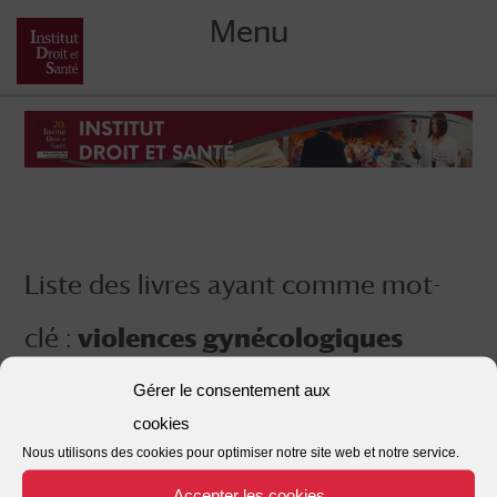
Menu
Skip
to
content
Liste des livres ayant comme mot-
clé :
violences gynécologiques
Gérer le consentement aux
cookies
Nous utilisons des cookies pour optimiser notre site web et notre service.
Accepter les cookies