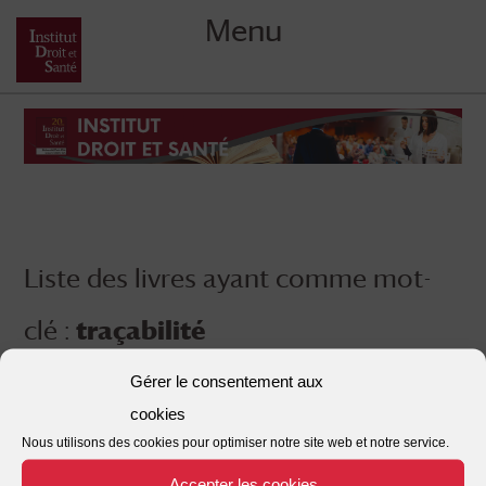
Menu
Skip
to
content
Liste des livres ayant comme mot-
clé :
traçabilité
Gérer le consentement aux
cookies
Nous utilisons des cookies pour optimiser notre site web et notre service.
Accepter les cookies