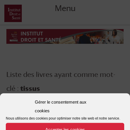
Menu
Skip
to
content
Liste des livres ayant comme mot-
clé :
tissus
Gérer le consentement aux
cookies
Nous utilisons des cookies pour optimiser notre site web et notre service.
Accepter les cookies