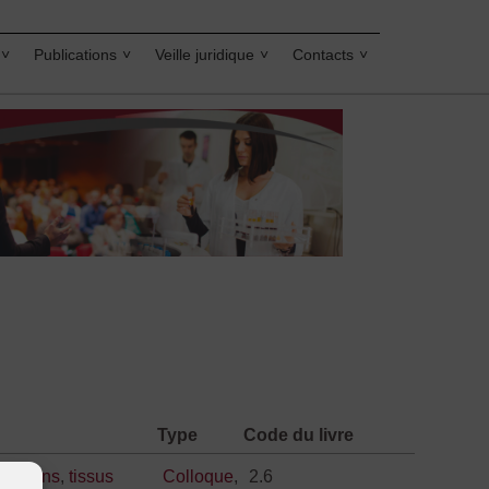
Publications
Veille juridique
Contacts
Type
Code du livre
es
,
soins
,
tissus
Colloque
,
2.6