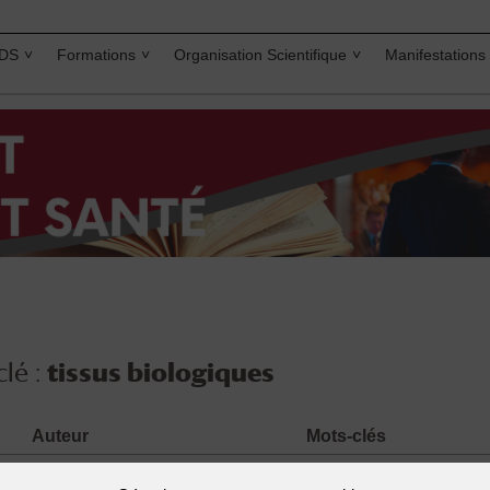
IDS
Formations
Organisation Scientifique
Manifestations
lé :
tissus biologiques
Auteur
Mots-clés
DUGUET Anne-Marie HERVEG
Droit européen
,
organ