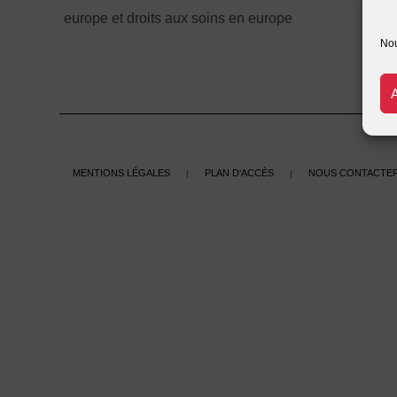
europe et droits aux soins en europe
Nou
Mentions légales
Plan d'accès
Nous contacte
|
|