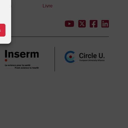
ations
Livre
s