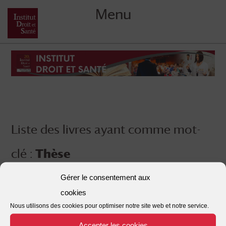
Menu
Skip
to
content
Liste des livres ayant comme mot-
clé :
Thèse
Gérer le consentement aux
cookies
Nous utilisons des cookies pour optimiser notre site web et notre service.
Accepter les cookies