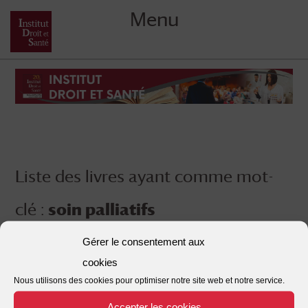
Menu
Skip
to
content
Liste des livres ayant comme mot-
clé :
soin palliatifs
Gérer le consentement aux
cookies
Nous utilisons des cookies pour optimiser notre site web et notre service.
Accepter les cookies