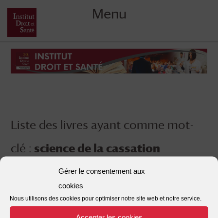
Menu
Skip
to
content
Liste des livres ayant comme mot-
clé :
science de la cassation
Gérer le consentement aux
cookies
Nous utilisons des cookies pour optimiser notre site web et notre service.
Accepter les cookies